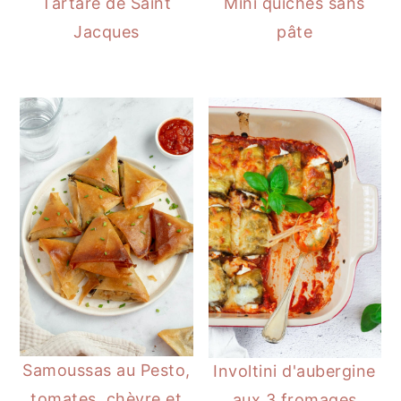
Tartare de Saint
Mini quiches sans
Jacques
pâte
Samoussas au Pesto,
Involtini d'aubergine
tomates, chèvre et
aux 3 fromages