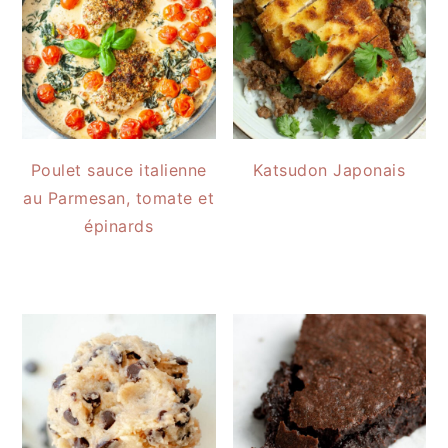
Poulet sauce italienne
Katsudon Japonais
au Parmesan, tomate et
épinards