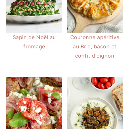
Sapin de Noël au
Couronne apéritive
fromage
au Brie, bacon et
confit d'oignon