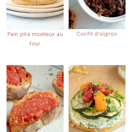
Confit d'oignon
Pain pita moelleux au
four