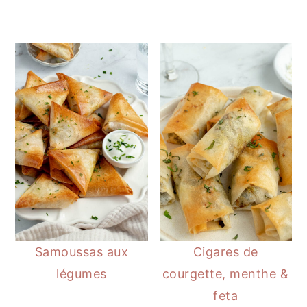
Samoussas aux
Cigares de
légumes
courgette, menthe &
feta