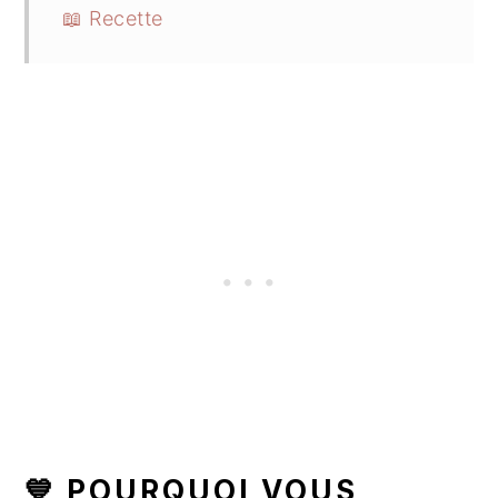
📖 Recette
💙 POURQUOI VOUS