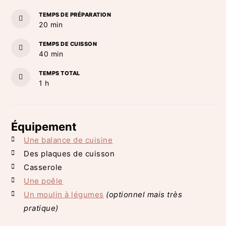
TEMPS DE PRÉPARATION
minutes
20
min
TEMPS DE CUISSON
minutes
40
min
TEMPS TOTAL
heure
1
h
Équipement
Une balance de cuisine
Des plaques de cuisson
Casserole
Une poêle
Un moulin à légumes
(optionnel mais très
pratique)