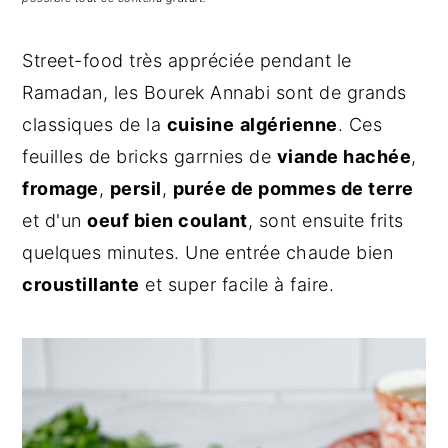
g
n
e
a
u
l
Street-food très appréciée pendant le
t
p
a
Ramadan, les Bourek Annabi sont de grands
i
r
t
o
i
é
classiques de la
cuisine
algérienne
. Ces
n
n
r
feuilles de bricks garrnies de
viande hachée
,
p
c
a
fromage
,
persil
,
purée de pommes de terre
r
i
l
et d'un
oeuf bien coulant
, sont ensuite frits
i
p
e
quelques minutes. Une entrée chaude bien
n
a
p
croustillante
et super facile à faire.
c
l
r
i
i
p
n
a
c
l
i
e
p