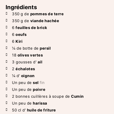
Ingrédients
350
g de
pommes de terre
350
g de
viande hachée
6
feuilles de brick
6
oeufs
6
Kiri
¼
de botte de
persil
18
olives vertes
3
gousses d'
ail
2
échalotes
¼
d'
oignon
Un peu
de
sel
fin
Un peu
de
poivre
2
bonnes cuillères à soupe de
Cumin
Un peu
de
harissa
50
cl d'
huile de friture