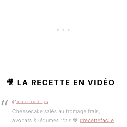
🎥 LA RECETTE EN VIDÉO
@mariefoodtips
Cheesecake salés au fromage frais,
avocats & légumes rôtis 💚
#recettefacile