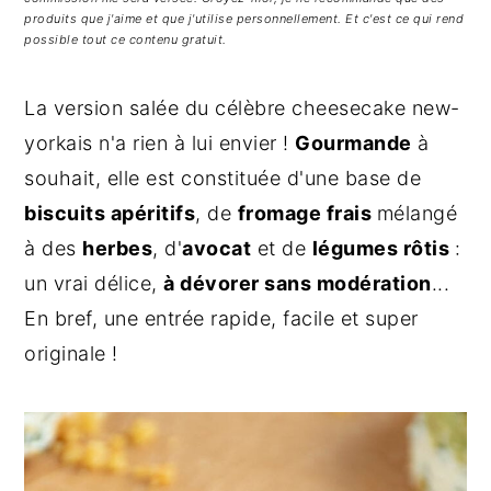
g
n
e
produits que j'aime et que j'utilise personnellement. Et c'est ce qui rend
a
u
l
possible tout ce contenu gratuit.
t
p
a
i
r
t
La version salée du célèbre cheesecake new-
o
i
é
yorkais n'a rien à lui envier !
Gourmande
à
n
n
r
souhait, elle est constituée d'une base de
p
c
a
biscuits apéritifs
, de
fromage frais
mélangé
r
i
l
à des
herbes
, d'
avocat
et de
légumes rôtis
:
i
p
e
un vrai délice,
à dévorer sans modération
...
n
a
p
c
l
r
En bref, une entrée rapide, facile et super
i
i
originale !
p
n
a
c
l
i
e
p