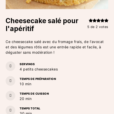
Cheesecake salé pour
l'apéritif
5
de
2
votes
Ce cheesecake salé avec du fromage frais, de l'avocat
et des légumes rôtis est une entrée rapide et facile, à
déguster sans modération !
SERVINGS
4
petits cheesecakes
TEMPS DE PRÉPARATION
minutes
10
min
TEMPS DE CUISSON
minutes
20
min
TEMPS TOTAL
minutes
30
min