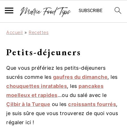
P
P
P
Accueil
»
Recettes
a
a
a
s
s
s
Petits-déjeuners
s
s
s
e
e
e
r
r
r
Que vous préfériez les petits-déjeuners
à
a
à
sucrés comme les
gaufres du dimanche
, les
l
u
l
chouquettes inratables
, les
pancakes
a
c
a
moelleux et rapides
…ou du salé avec le
n
o
b
Çilbir à la Turque
ou les
croissants fourrés
,
a
n
a
je suis sûre que vous trouverez de quoi vous
v
t
r
i
e
r
régaler ici !