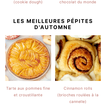
(cookie dough)
chocolat du monde
LES MEILLEURES PÉPITES
D'AUTOMNE
Tarte aux pommes fine
Cinnamon rolls
et croustillante
(brioches roulées à la
cannelle)