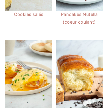
a
l
Cookies salés
Pancakes Nutella
e
(coeur coulant)