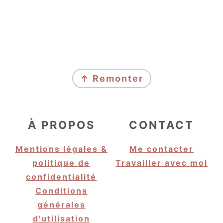
FOOTER
↑ Remonter
À PROPOS
CONTACT
Mentions légales &
Me contacter
politique de
Travailler avec moi
confidentialité
Conditions
générales
d'utilisation