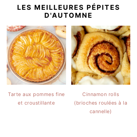
LES MEILLEURES PÉPITES
D'AUTOMNE
Tarte aux pommes fine
Cinnamon rolls
et croustillante
(brioches roulées à la
cannelle)