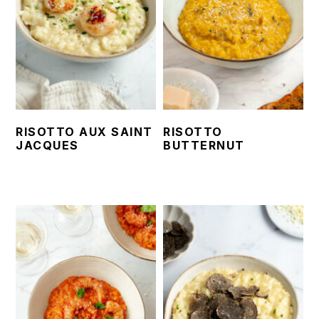
a
l
e
RISOTTO AUX SAINT
RISOTTO
JACQUES
BUTTERNUT