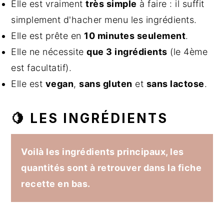
Elle est vraiment
très simple
à faire : il suffit
simplement d'hacher menu les ingrédients.
Elle est prête en
10 minutes seulement
.
Elle ne nécessite
que 3 ingrédients
(le 4ème
est facultatif).
Elle est
vegan
,
sans gluten
et
sans lactose
.
🍋 LES INGRÉDIENTS
Voilà les ingrédients principaux, les
quantités sont à retrouver dans la fiche
recette en bas.