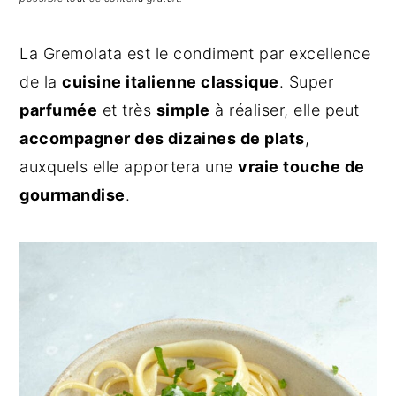
g
n
e
a
u
l
La Gremolata est le condiment par excellence
t
p
a
de la
cuisine italienne classique
. Super
i
r
t
o
i
é
parfumée
et très
simple
à réaliser, elle peut
n
n
r
accompagner des dizaines de plats
,
p
c
a
auxquels elle apportera une
vraie touche de
r
i
l
gourmandise
.
i
p
e
n
a
p
c
l
r
i
i
p
n
a
c
l
i
e
p