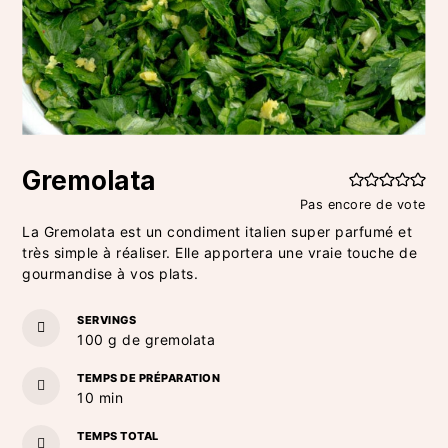
Gremolata
Pas encore de vote
La Gremolata est un condiment italien super parfumé et
très simple à réaliser. Elle apportera une vraie touche de
gourmandise à vos plats.
SERVINGS
100
g de gremolata
TEMPS DE PRÉPARATION
minutes
10
min
TEMPS TOTAL