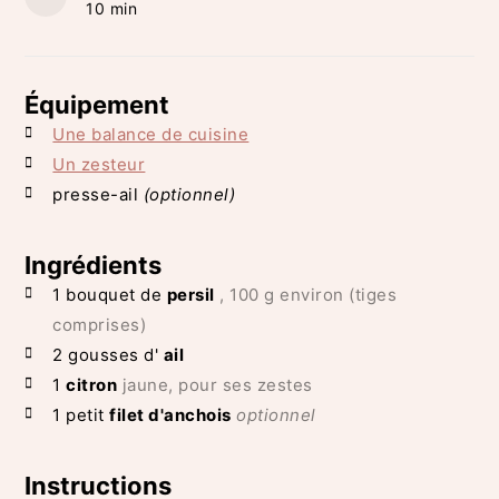
minutes
10
min
Équipement
Une balance de cuisine
Un zesteur
presse-ail
(optionnel)
Ingrédients
1
bouquet de
persil
, 100 g environ (tiges
comprises)
2
gousses d'
ail
1
citron
jaune, pour ses zestes
1
petit
filet d'anchois
optionnel
Instructions