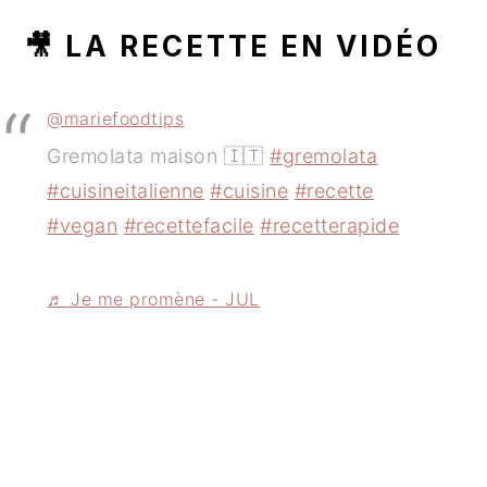
🎥 LA RECETTE EN VIDÉO
@mariefoodtips
Gremolata maison 🇮🇹
#gremolata
#cuisineitalienne
#cuisine
#recette
#vegan
#recettefacile
#recetterapide
♬ Je me promène - JUL