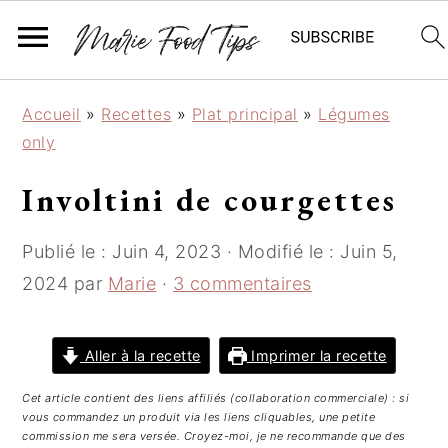
P
P
P
Accueil
»
Recettes
»
Plat principal
»
Légumes
a
a
a
only
s
s
s
s
s
s
Involtini de courgettes
e
e
e
r
r
r
Publié le :
Juin 4, 2023
· Modifié le :
Juin 5,
à
a
à
2024
par
Marie
·
3 commentaires
l
u
l
a
c
a
n
o
b
Aller à la recette
Imprimer la recette
a
n
a
Cet article contient des liens affiliés (collaboration commerciale) : si
v
t
r
vous commandez un produit via les liens cliquables, une petite
i
e
r
commission me sera versée. Croyez-moi, je ne recommande que des