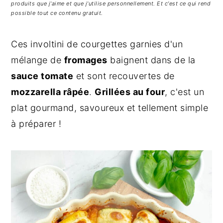
g
n
e
produits que j'aime et que j'utilise personnellement. Et c'est ce qui rend
possible tout ce contenu gratuit.
a
u
l
t
p
a
Ces involtini de courgettes garnies d'un
i
r
t
mélange de
fromages
baignent dans de la
o
i
é
n
n
r
sauce tomate
et sont recouvertes de
p
c
a
mozzarella râpée
.
Grillées au four
, c'est un
r
i
l
plat gourmand, savoureux et tellement simple
i
p
e
à préparer !
n
a
p
c
l
r
i
i
p
n
a
c
l
i
e
p