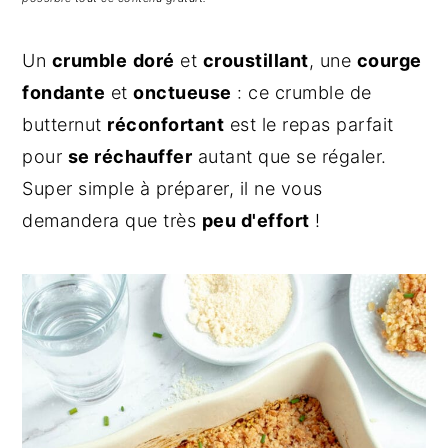
g
n
e
a
u
l
Un
crumble
doré
et
croustillant
, une
courge
t
p
a
fondante
et
onctueuse
: ce crumble de
i
r
t
o
i
é
butternut
réconfortant
est le repas parfait
n
n
r
pour
se réchauffer
autant que se régaler.
p
c
a
Super simple à préparer, il ne vous
r
i
l
demandera que très
peu d'effort
!
i
p
e
n
a
p
c
l
r
i
i
p
n
a
c
l
i
e
p