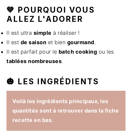
💙 POURQUOI VOUS
ALLEZ L'ADORER
Il est ultra
simple
à réaliser !
Il est
de saison
et bien
gourmand
.
Il est parfait pour le
batch cooking
ou les
tablées nombreuses
.
🎃 LES INGRÉDIENTS
Voilà les ingrédients principaux, les
quantités sont à retrouver dans la fiche
recette en bas.