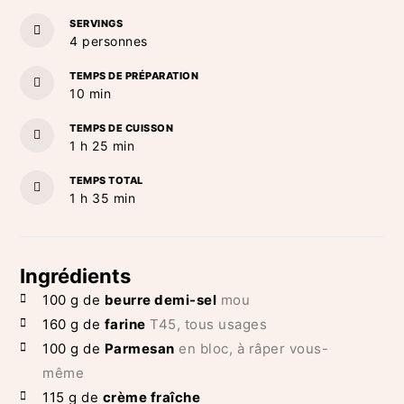
SERVINGS
4
personnes
TEMPS DE PRÉPARATION
minutes
10
min
TEMPS DE CUISSON
heure
minutes
1
h
25
min
TEMPS TOTAL
heure
minutes
1
h
35
min
Ingrédients
100
g de
beurre demi-sel
mou
160
g de
farine
T45, tous usages
100
g de
Parmesan
en bloc, à râper vous-
même
115
g de
crème fraîche