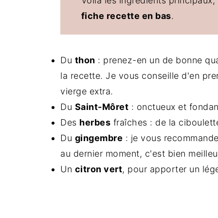
Voilà les ingrédients principaux,
fiche recette en bas
.
Du
thon
: prenez-en un de bonne qual
la recette. Je vous conseille d'en pre
vierge extra.
Du
Saint-Môret
: onctueux et fondant
Des
herbes
fraîches : de la ciboulette
Du
gingembre
: je vous recommande 
au dernier moment, c'est bien meilleur
Un
citron vert
, pour apporter un lég