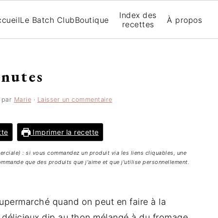
Index des
cueil
Le Batch Club
Boutique
À propos
recettes
inutes
par
Marie
·
Laisser un commentaire
tte
Imprimer la recette
merciale) : si vous commandez un produit via les liens cliquables, une
mmande que des produits que j'aime et que j'utilise personnellement.
upermarché quand on peut en faire à la
 délicieux dip au thon mélangé à du fromage