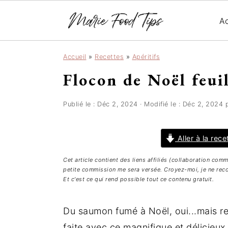
Ac
P
P
P
Accueil
»
Recettes
»
Apéritifs
a
a
a
Flocon de Noël feui
s
s
s
s
s
s
e
e
e
Publié le :
Déc 2, 2024
· Modifié le :
Déc 2, 2024
r
r
r
à
a
à
Aller à la rece
l
u
l
Cet article contient des liens affiliés (collaboration com
a
c
a
petite commission me sera versée. Croyez-moi, je ne reco
n
o
b
Et c'est ce qui rend possible tout ce contenu gratuit.
a
n
a
v
t
r
Du saumon fumé à Noël, oui...mais re
i
e
r
faite avec ce magnifique et délicieux