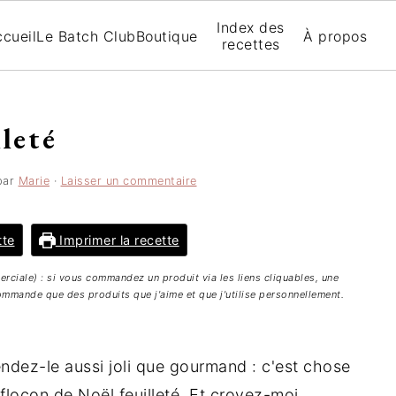
Index des
cueil
Le Batch Club
Boutique
À propos
recettes
lleté
par
Marie
·
Laisser un commentaire
tte
Imprimer la recette
merciale) : si vous commandez un produit via les liens cliquables, une
mmande que des produits que j'aime et que j'utilise personnellement.
ndez-le aussi joli que gourmand : c'est chose
 flocon de Noël feuilleté. Et croyez-moi,