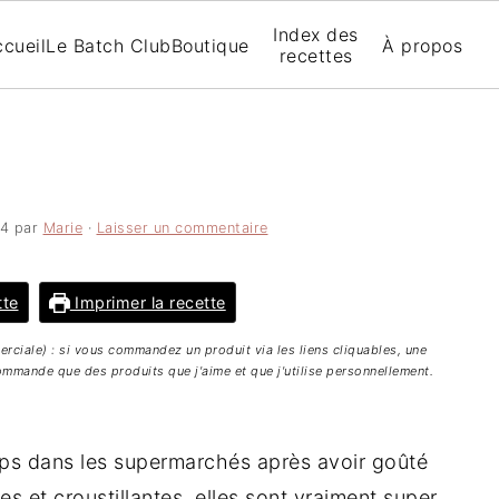
Index des
cueil
Le Batch Club
Boutique
À propos
recettes
24
par
Marie
·
Laisser un commentaire
tte
Imprimer la recette
merciale) : si vous commandez un produit via les liens cliquables, une
mmande que des produits que j'aime et que j'utilise personnellement.
ips dans les supermarchés après avoir goûté
s et croustillantes, elles sont vraiment super