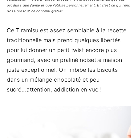
g
n
e
produits que j'aime et que j'utilise personnellement. Et c'est ce qui rend
a
u
l
possible tout ce contenu gratuit.
t
p
a
i
r
t
Ce Tiramisu est assez semblable à la recette
o
i
é
traditionnelle mais prend quelques libertés
n
n
r
pour lui donner un petit twist encore plus
p
c
a
gourmand, avec un praliné noisette maison
r
i
l
juste exceptionnel. On imbibe les biscuits
i
p
e
dans un mélange chocolaté et peu
n
a
p
c
l
r
sucré...attention, addiction en vue !
i
i
p
n
a
c
l
i
e
p