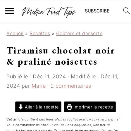
P
P
P
Accueil
»
Recettes
»
Goûters et desserts
a
a
a
s
s
s
Tiramisu chocolat noir
s
s
s
& praliné noisettes
e
e
e
r
r
r
Publié le :
Déc 11, 2024
· Modifié le :
Déc 11,
à
a
à
l
u
l
2024
par
Marie
·
2 commentaires
a
c
a
n
o
b
Aller à la recette
Imprimer la recette
a
n
a
v
t
r
Cet article contient des liens affiliés (collaboration commerciale) : si
i
e
r
vous commandez un produit via les liens cliquables, une petite
commission me sera versée. Croyez-moi, je ne recommande que des