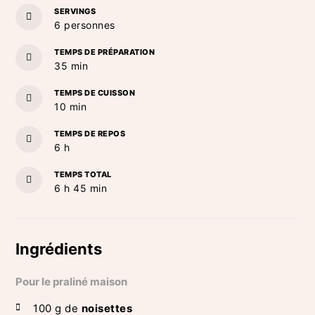
SERVINGS
6
personnes
TEMPS DE PRÉPARATION
minutes
35
min
TEMPS DE CUISSON
minutes
10
min
TEMPS DE REPOS
heures
6
h
TEMPS TOTAL
heures
minutes
6
h
45
min
Ingrédients
Pour le praliné maison
100
g de
noisettes