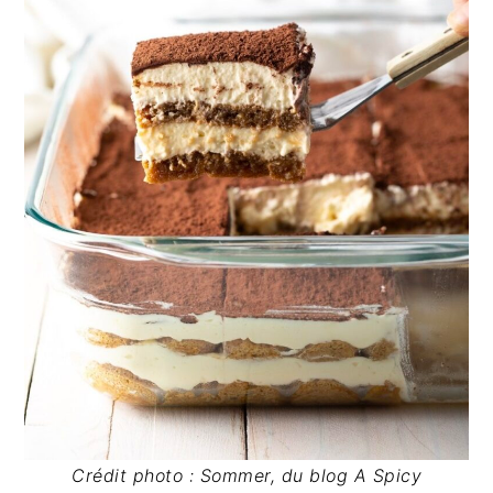
a
l
e
Crédit photo : Sommer, du blog A Spicy