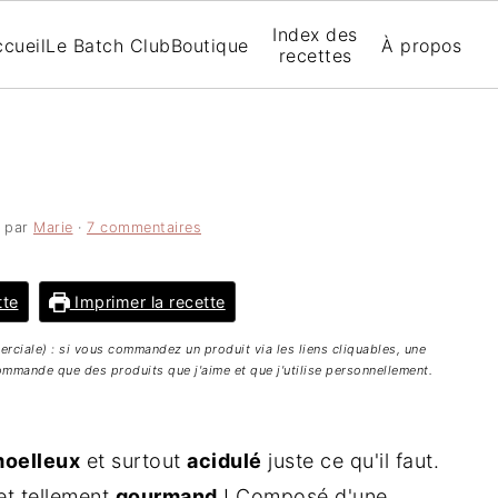
Index des
cueil
Le Batch Club
Boutique
À propos
recettes
par
Marie
·
7 commentaires
tte
Imprimer la recette
merciale) : si vous commandez un produit via les liens cliquables, une
mmande que des produits que j'aime et que j'utilise personnellement.
oelleux
et surtout
acidulé
juste ce qu'il faut.
e et tellement
gourmand
! Composé d'une