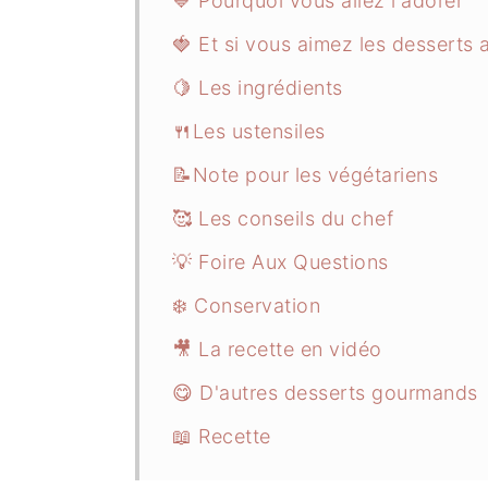
💙 Pourquoi vous allez l'adorer
🍓 Et si vous aimez les desserts au
🍋 Les ingrédients
🍴Les ustensiles
📝Note pour les végétariens
🥰 Les conseils du chef
💡 Foire Aux Questions
❄️ Conservation
🎥 La recette en vidéo
😋 D'autres desserts gourmands
📖 Recette