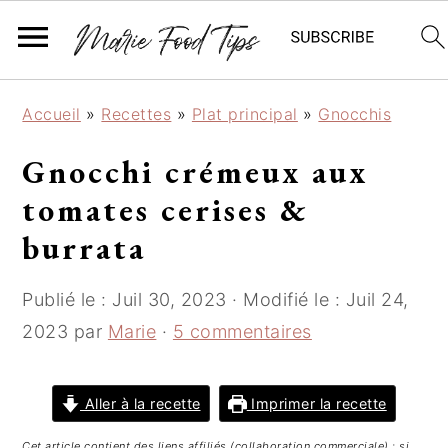
P
P
P
Accueil
»
Recettes
»
Plat principal
»
Gnocchis
a
a
a
s
s
s
Gnocchi crémeux aux
s
s
s
tomates cerises &
e
e
e
r
r
r
burrata
à
a
à
l
u
l
Publié le :
Juil 30, 2023
· Modifié le :
Juil 24,
a
c
a
2023
par
Marie
·
5 commentaires
n
o
b
a
n
a
v
t
r
Aller à la recette
Imprimer la recette
i
e
r
Cet article contient des liens affiliés (collaboration commerciale) : si