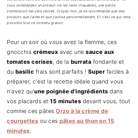
g
n
e
vous commandez un produit via les liens cliquables, une petite
a
u
l
commission me sera versée. Croyez-moi, je ne recommande que des
produits que j'aime et que j'utilise personnellement. Et c'est ce qui rend
t
p
a
possible tout ce contenu gratuit.
i
r
t
o
i
é
Pour un soir où vous avez la flemme, ces
n
n
r
gnocchis
crémeux
avec une
sauce aux
p
c
a
tomates cerises
, de la
burrata
fondante et
r
i
l
du
basilic
frais sont parfaits !
Super
faciles à
i
p
e
n
a
p
préparer, c'est la recette idéale quand vous
c
l
r
n'avez qu'
une poignée d'ingrédients
dans
i
i
vos placards et
15 minutes
devant vous, tout
p
n
comme ces pâtes
Orzo à la crème de
a
c
courgettes
ou ces
pâtes au thon en 15
l
i
minutes
.
e
p