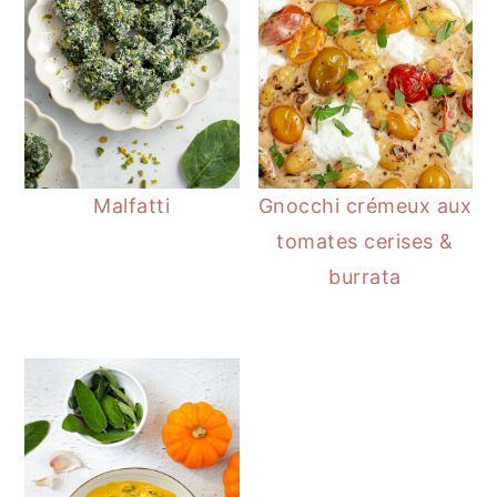
Malfatti
Gnocchi crémeux aux
tomates cerises &
burrata