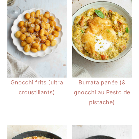
Burrata panée (&
Gnocchi frits (ultra
gnocchi au Pesto de
croustillants)
pistache)