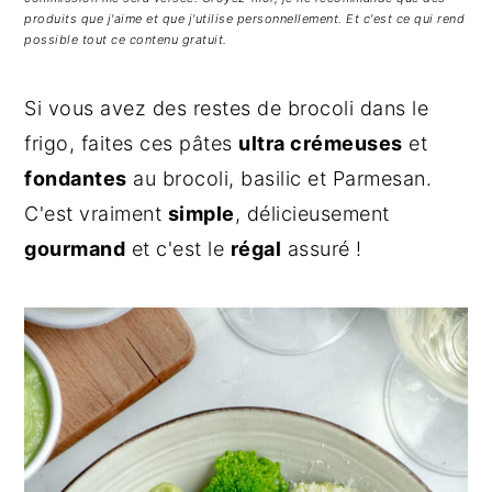
g
n
e
produits que j'aime et que j'utilise personnellement. Et c'est ce qui rend
a
u
l
possible tout ce contenu gratuit.
t
p
a
i
r
t
Si vous avez des restes de brocoli dans le
o
i
é
frigo, faites ces pâtes
ultra crémeuses
et
n
n
r
fondantes
au brocoli, basilic et Parmesan.
p
c
a
C'est vraiment
simple
, délicieusement
r
i
l
gourmand
et c'est le
régal
assuré !
i
p
e
n
a
p
c
l
r
i
i
p
n
a
c
l
i
e
p