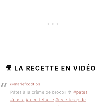
🎥 LA RECETTE EN VIDÉO
@mariefoodtips
Pâtes à la crème de brocoli 🥦
#pates
#pasta
#recettefacile
#recetterapide