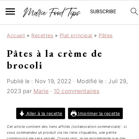
P
P
P
Accueil
»
Recettes
»
Plat principal
»
Pâtes
a
a
a
s
s
s
Pâtes à la crème de
s
s
s
brocoli
e
e
e
r
r
r
Publié le :
Nov 19, 2022
· Modifié le :
Juil 29,
à
a
à
l
u
l
2023
par
Marie
·
10 commentaires
a
c
a
n
o
b
Aller à la recette
Imprimer la recette
a
n
a
v
t
r
Cet article contient des liens affiliés (collaboration commerciale) : si
i
e
r
vous commandez un produit via les liens cliquables, une petite
commission me sera versée. Croyez-moi, je ne recommande que des