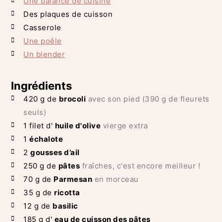
Une balance de cuisine
Des plaques de cuisson
Casserole
Une poêle
Un blender
Ingrédients
420
g de
brocoli
avec son pied (390 g de fleurets
seuls)
1
filet d'
huile d'olive
vierge extra
1
échalote
2
gousses d’ail
250
g de
pâtes
fraîches, c'est encore meilleur !
70
g de
Parmesan
en morceau
35
g de
ricotta
12
g de
basilic
185
g d'
eau de cuisson des pâtes