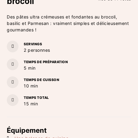
brocoli
Des pâtes ultra crémeuses et fondantes au brocoli,
basilic et Parmesan : vraiment simples et délicieusement
gourmandes !
SERVINGS
2
personnes
TEMPS DE PRÉPARATION
minutes
5
min
TEMPS DE CUISSON
minutes
10
min
TEMPS TOTAL
minutes
15
min
Équipement