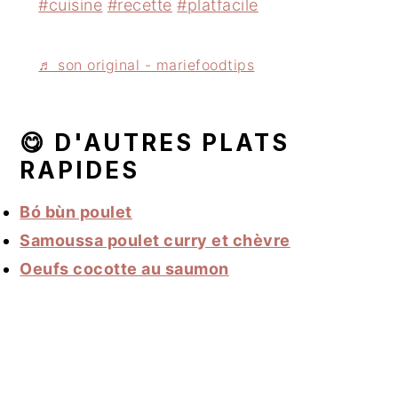
#cuisine
#recette
#platfacile
♬ son original - mariefoodtips
😋 D'AUTRES PLATS
RAPIDES
Bó bùn poulet
Samoussa poulet curry et chèvre
Oeufs cocotte au saumon