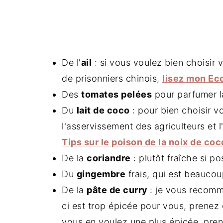
De l'
ail
: si vous voulez bien choisir v
de prisonniers chinois,
lisez mon Eco
Des
tomates pelées
pour parfumer la
Du
lait de coco
: pour bien choisir vo
l'asservissement des agriculteurs et
Tips sur le poison de la noix de coc
De la
coriandre
: plutôt fraîche si pos
Du
gingembre
frais, qui est beaucou
De la
pâte de curry
: je vous recomm
ci est trop épicée pour vous, prenez d
vous en voulez une plus épicée, prene