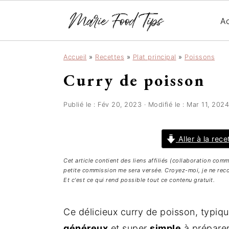
Ac
P
P
P
Accueil
»
Recettes
»
Plat principal
»
Poissons
a
a
a
Curry de poisson
s
s
s
s
s
s
e
e
e
Publié le :
Fév 20, 2023
· Modifié le :
Mar 11, 2024
r
r
r
à
a
à
Aller à la rece
l
u
l
Cet article contient des liens affiliés (collaboration com
a
c
a
petite commission me sera versée. Croyez-moi, je ne reco
n
o
b
Et c'est ce qui rend possible tout ce contenu gratuit.
a
n
a
v
t
r
Ce délicieux curry de poisson, typiqu
i
e
r
généreux
et super
simple
à prépare