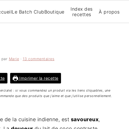
Index des
cueil
Le Batch Club
Boutique
À propos
recettes
par
Marie
·
13 commentaires
tte
Imprimer la recette
merciale) : si vous commandez un produit via les liens cliquables, une
mmande que des produits que j'aime et que j'utilise personnellement.
e de la cuisine indienne, est
savoureux
,
r. La
douceur
du lait de coco contraste