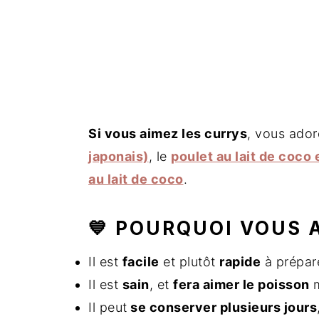
Si vous aimez les currys
, vous ador
japonais)
, le
poulet au lait de coco 
au lait de coco
.
💙 POURQUOI VOUS 
Il est
facile
et plutôt
rapide
à prépare
Il est
sain
, et
fera aimer le poisson
m
Il peut
se conserver plusieurs jours