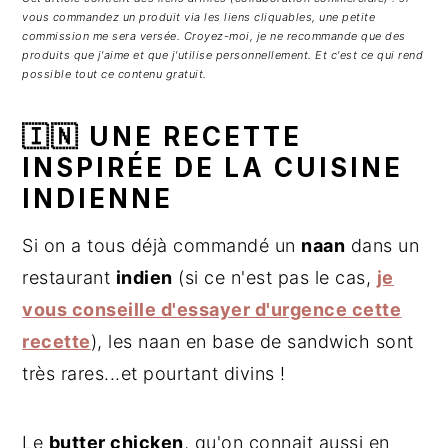
g
n
e
vous commandez un produit via les liens cliquables, une petite
a
u
l
commission me sera versée. Croyez-moi, je ne recommande que des
produits que j'aime et que j'utilise personnellement. Et c'est ce qui rend
t
p
a
possible tout ce contenu gratuit.
i
r
t
o
i
é
🇮🇳 UNE RECETTE
n
n
r
INSPIRÉE DE LA CUISINE
p
c
a
INDIENNE
r
i
l
i
p
e
Si on a tous déjà commandé un
naan
dans un
n
a
p
restaurant
indien
(si ce n'est pas le cas,
je
c
l
r
vous conseille d'essayer d'urgence cette
i
i
recette
), les naan en base de sandwich sont
p
n
très rares...et pourtant divins !
a
c
l
i
e
p
Le
butter chicken
, qu'on connait aussi en