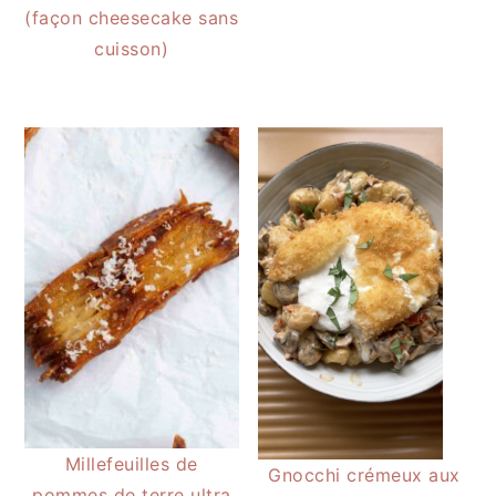
(façon cheesecake sans
cuisson)
Millefeuilles de
Gnocchi crémeux aux
pommes de terre ultra