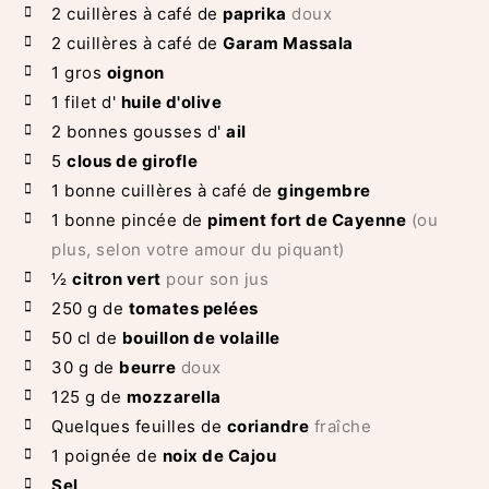
2
cuillères à café de
paprika
doux
2
cuillères à café de
Garam Massala
1
gros
oignon
1
filet d'
huile d'olive
2
bonnes gousses d'
ail
5
clous de girofle
1
bonne cuillères à café de
gingembre
1
bonne pincée de
piment fort de Cayenne
(ou
plus, selon votre amour du piquant)
½
citron vert
pour son jus
250
g de
tomates pelées
50
cl de
bouillon de volaille
30
g de
beurre
doux
125
g de
mozzarella
Quelques
feuilles de
coriandre
fraîche
1
poignée de
noix de Cajou
Sel