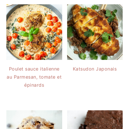
Poulet sauce italienne
Katsudon Japonais
au Parmesan, tomate et
épinards