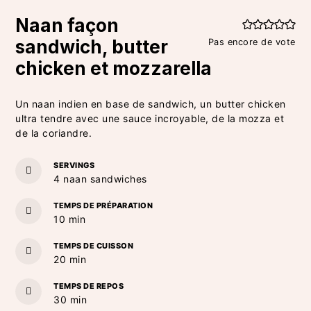
Naan façon
sandwich, butter
Pas encore de vote
chicken et mozzarella
Un naan indien en base de sandwich, un butter chicken
ultra tendre avec une sauce incroyable, de la mozza et
de la coriandre.
SERVINGS
4
naan sandwiches
TEMPS DE PRÉPARATION
minutes
10
min
TEMPS DE CUISSON
minutes
20
min
TEMPS DE REPOS
minutes
30
min