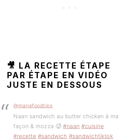
🎥 LA RECETTE ÉTAPE
PAR ÉTAPE EN VIDÉO
JUSTE EN DESSOUS
@mariefoodtips
Naan sandwich au butter chicken à ma
façon & mozza 🥵
#naan
#cuisine
#recette
#sandwich
#sandwichtiktok