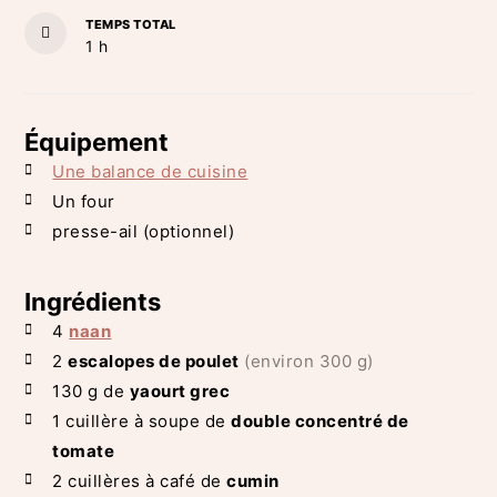
TEMPS TOTAL
heure
1
h
Équipement
Une balance de cuisine
Un four
presse-ail
(optionnel)
Ingrédients
4
naan
2
escalopes de poulet
(environ 300 g)
130
g de
yaourt grec
1
cuillère à soupe de
double concentré de
tomate
2
cuillères à café de
cumin