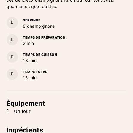
ces délicieux champignons farcis au four sont aussi
gourmands que rapides.
SERVINGS
8
champignons
TEMPS DE PRÉPARATION
minutes
2
min
TEMPS DE CUISSON
minutes
13
min
TEMPS TOTAL
minutes
15
min
Équipement
Un four
Ingrédients