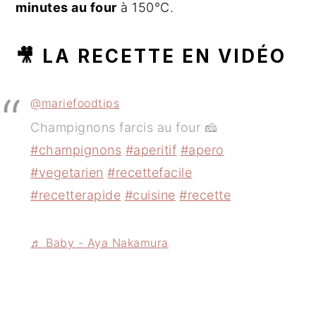
minutes au four
à 150°C.
🎥 LA RECETTE EN VIDÉO
@mariefoodtips
Champignons farcis au four 🧀
#champignons
#aperitif
#apero
#vegetarien
#recettefacile
#recetterapide
#cuisine
#recette
♬ Baby - Aya Nakamura