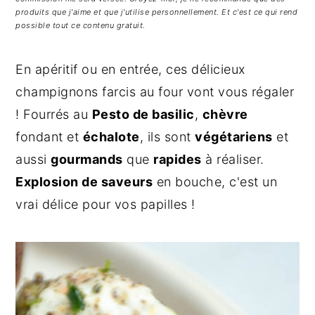
g
n
e
produits que j'aime et que j'utilise personnellement. Et c'est ce qui rend
a
u
l
possible tout ce contenu gratuit.
t
p
a
i
r
t
En apéritif ou en entrée, ces délicieux
o
i
é
champignons farcis au four vont vous régaler
n
n
r
! Fourrés au
Pesto de basilic
,
chèvre
p
c
a
fondant et
échalote
, ils sont
végétariens
et
r
i
l
aussi
gourmands
que
rapides
à réaliser.
i
p
e
Explosion de saveurs
en bouche, c'est un
n
a
p
c
l
r
vrai délice pour vos papilles !
i
i
p
n
a
c
l
i
e
p