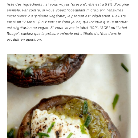
liste des ingrédients : si vous voyez "présure", elle est à 99% d'origine
animale. Par contre, si vous voyez "coagulant microbien", "enzymes
microbiens" ou "présure végétale", le produit est végétarien. Il existe
aussi un "V-label" (un V vert sur fond jaune) qui indique que le produit
est végétarien ou vegan. Si vous voyez le label "IGP", "AOP" ou "Label
Rouge", sachez que la présure animale est utilisée d'office dans le
produit en question.