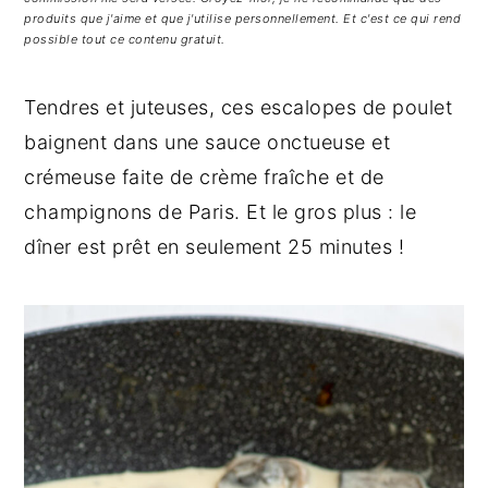
g
n
e
produits que j'aime et que j'utilise personnellement. Et c'est ce qui rend
a
u
l
possible tout ce contenu gratuit.
t
p
a
i
r
t
Tendres et juteuses, ces escalopes de poulet
o
i
é
baignent dans une sauce onctueuse et
n
n
r
crémeuse faite de crème fraîche et de
p
c
a
champignons de Paris. Et le gros plus : le
r
i
l
dîner est prêt en seulement 25 minutes !
i
p
e
n
a
p
c
l
r
i
i
p
n
a
c
l
i
e
p