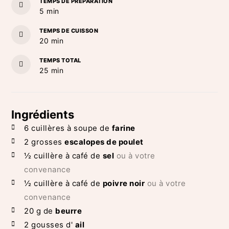
TEMPS DE PRÉPARATION
minutes
5
min
TEMPS DE CUISSON
minutes
20
min
TEMPS TOTAL
minutes
25
min
Ingrédients
6
cuillères à soupe de
farine
2
grosses
escalopes de poulet
½
cuillère à café de
sel
ou à votre
convenance
½
cuillère à café de
poivre noir
ou à votre
convenance
20
g de
beurre
2
gousses d'
ail