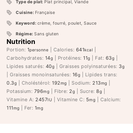
Type de plat:
Plat principal, Viande
Cuisine:
Française
Keyword:
crème, fourré, poulet, Sauce
Régime:
Sans gluten
Nutrition
Portion:
1
|
Calories:
641
|
personne
kcal
Carbohydrates:
14
|
Protéines:
11
|
Fat:
63
|
g
g
g
Lipides saturés:
40
|
Graisses polyinsaturées:
3
g
g
|
Graisses monoinsaturées:
16
|
Lipides trans:
g
0.3
|
Choléstérol:
192
|
Sodium:
213
|
g
mg
mg
Potassium:
796
|
Fibre:
2
|
Sucre:
8
|
mg
g
g
Vitamine A:
2457
|
Vitamine C:
5
|
Calcium:
IU
mg
111
|
Fer:
1
mg
mg