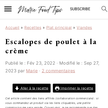
P
P
P
Accueil
»
Recettes
»
Plat principal
»
Viandes
a
a
a
s
s
s
Escalopes de poulet à la
s
s
s
crème
e
e
e
r
r
r
Publié le :
Fév 23, 2022
· Modifié le :
Sep 27,
à
a
à
l
u
l
2023
par
Marie
·
2 commentaires
a
c
a
n
o
b
Aller à la recette
Imprimer la recette
a
n
a
v
t
r
Cet article contient des liens affiliés (collaboration commerciale) : si
i
e
r
vous commandez un produit via les liens cliquables, une petite
commission me sera versée. Croyez-moi, je ne recommande que des