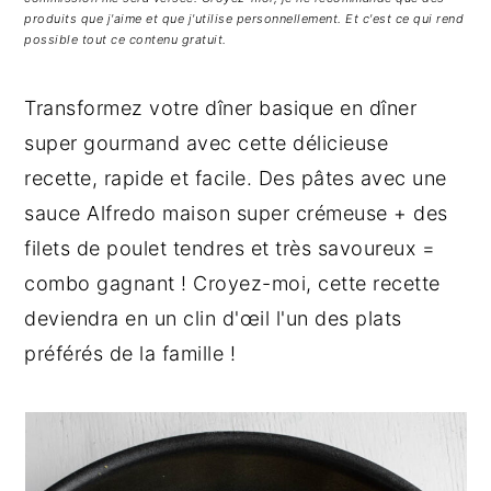
g
n
e
produits que j'aime et que j'utilise personnellement. Et c'est ce qui rend
a
u
l
possible tout ce contenu gratuit.
t
p
a
i
r
t
Transformez votre dîner basique en dîner
o
i
é
super gourmand avec cette délicieuse
n
n
r
recette, rapide et facile. Des pâtes avec une
p
c
a
sauce Alfredo maison super crémeuse + des
r
i
l
filets de poulet tendres et très savoureux =
i
p
e
combo gagnant ! Croyez-moi, cette recette
n
a
p
c
l
r
deviendra en un clin d'œil l'un des plats
i
i
préférés de la famille !
p
n
a
c
l
i
e
p