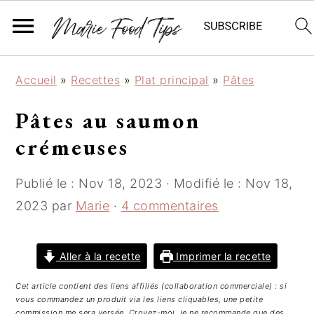
P
P
P
Accueil
»
Recettes
»
Plat principal
»
Pâtes
a
a
a
s
s
s
Pâtes au saumon
s
s
s
crémeuses
e
e
e
r
r
r
Publié le :
Nov 18, 2023
· Modifié le :
Nov 18,
à
a
à
l
u
l
2023
par
Marie
·
4 commentaires
a
c
a
n
o
b
Aller à la recette
Imprimer la recette
a
n
a
v
t
r
Cet article contient des liens affiliés (collaboration commerciale) : si
i
e
r
vous commandez un produit via les liens cliquables, une petite
commission me sera versée. Croyez-moi, je ne recommande que des