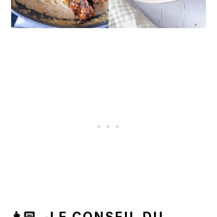
👩🏻‍🍳LE CONSEIL DU