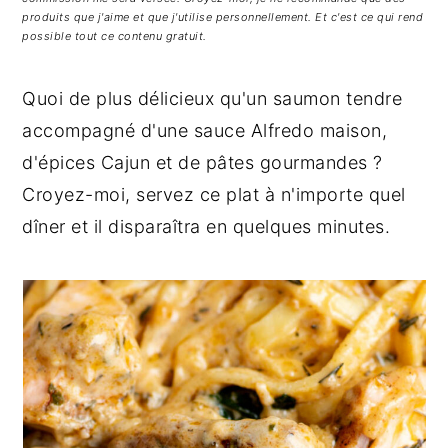
g
n
e
produits que j'aime et que j'utilise personnellement. Et c'est ce qui rend
a
u
l
possible tout ce contenu gratuit.
t
p
a
i
r
t
Quoi de plus délicieux qu'un saumon tendre
o
i
é
accompagné d'une sauce Alfredo maison,
n
n
r
d'épices Cajun et de pâtes gourmandes ?
p
c
a
Croyez-moi, servez ce plat à n'importe quel
r
i
l
dîner et il disparaîtra en quelques minutes.
i
p
e
n
a
p
c
l
r
i
i
p
n
a
c
l
i
e
p