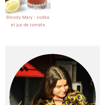
Bloody Mary : vodka
et jus de tomate
BARRE
LATÉRALE
PRINCIPALE