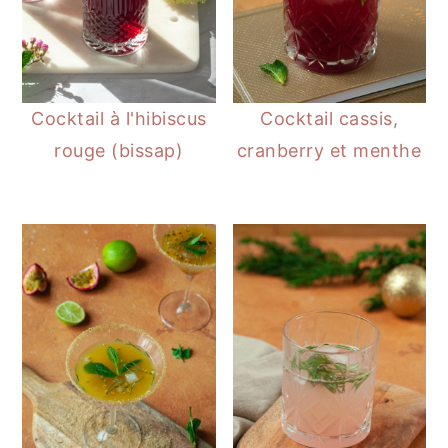
Cocktail à l'hibiscus
Cocktail cassis,
rouge (bissap)
cranberry et menthe