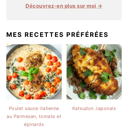
Découvrez-en plus sur moi →
MES RECETTES PRÉFÉRÉES
Poulet sauce italienne
Katsudon Japonais
au Parmesan, tomate et
épinards