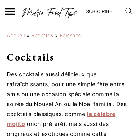
P
P
P
Accueil
»
Recettes
»
Boissons
a
a
a
s
s
s
Cocktails
s
s
s
e
e
e
r
r
r
Des cocktails aussi délicieux que
à
a
à
rafraîchissants, pour une simple fête entre
l
u
l
amis ou une occasion spéciale comme la
a
c
a
soirée du Nouvel An ou le Noël familial. Des
n
o
b
cocktails classiques, comme
le célèbre
a
n
a
mojito
(mon préféré), mais aussi des
v
t
r
i
e
r
originaux et exotiques comme cette