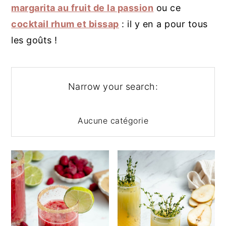
g
n
e
margarita au fruit de la passion
ou ce
a
u
l
cocktail rhum et bissap
: il y en a pour tous
t
p
a
les goûts !
i
r
t
o
i
é
n
n
r
Narrow your search:
p
c
a
r
i
l
i
p
e
Aucune catégorie
n
a
p
c
l
r
i
i
p
n
a
c
l
i
e
p