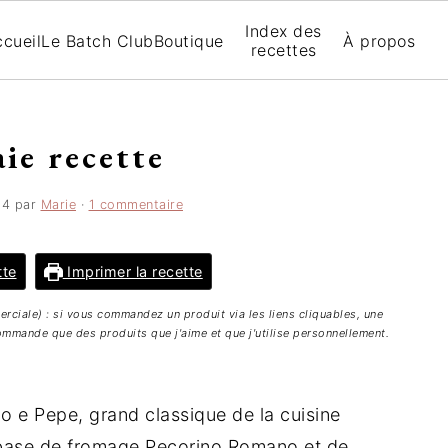
Index des
cueil
Le Batch Club
Boutique
À propos
recettes
aie recette
24
par
Marie
·
1 commentaire
tte
Imprimer la recette
merciale) : si vous commandez un produit via les liens cliquables, une
mmande que des produits que j'aime et que j'utilise personnellement.
o e Pepe, grand classique de la cuisine
à base de fromage Pecorino Romano et de