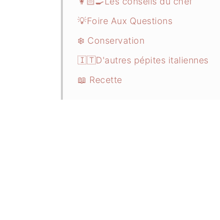
👩🏻‍🍳Les conseils du chef
💡Foire Aux Questions
❄️ Conservation
🇮🇹D'autres pépites italiennes
📖 Recette