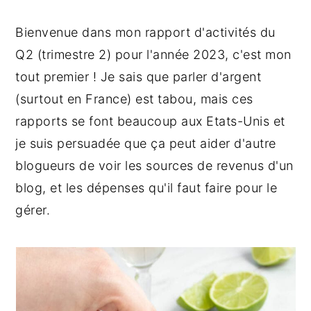
g
n
e
a
u
l
Bienvenue dans mon rapport d'activités du
t
p
a
Q2 (trimestre 2) pour l'année 2023, c'est mon
i
r
t
tout premier ! Je sais que parler d'argent
o
i
é
(surtout en France) est tabou, mais ces
n
n
r
rapports se font beaucoup aux Etats-Unis et
p
c
a
r
i
l
je suis persuadée que ça peut aider d'autre
i
p
e
blogueurs de voir les sources de revenus d'un
n
a
p
blog, et les dépenses qu'il faut faire pour le
c
l
r
gérer.
i
i
p
n
a
c
l
i
e
p