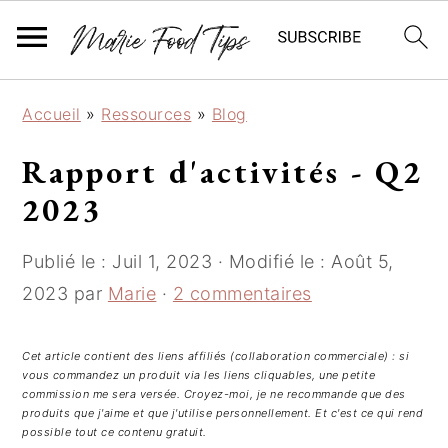
P
P
P
Accueil
»
Ressources
»
Blog
a
a
a
s
s
s
Rapport d'activités - Q2
s
s
s
2023
e
e
e
r
r
r
Publié le :
Juil 1, 2023
· Modifié le :
Août 5,
à
a
à
l
u
l
2023
par
Marie
·
2 commentaires
a
c
a
n
o
b
Cet article contient des liens affiliés (collaboration commerciale) : si
a
n
a
vous commandez un produit via les liens cliquables, une petite
commission me sera versée. Croyez-moi, je ne recommande que des
v
t
r
produits que j'aime et que j'utilise personnellement. Et c'est ce qui rend
i
e
r
possible tout ce contenu gratuit.