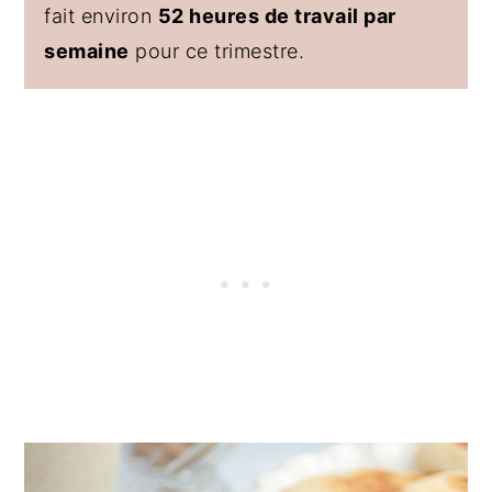
fait environ
52 heures de travail par
semaine
pour ce trimestre.