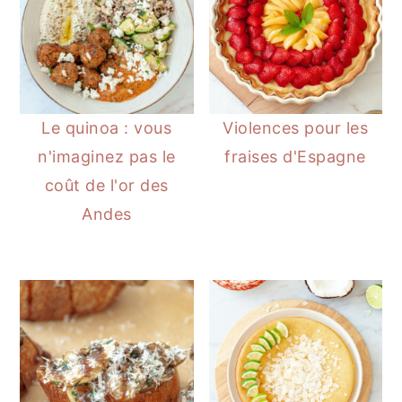
a
l
e
Le quinoa : vous
Violences pour les
n'imaginez pas le
fraises d'Espagne
coût de l'or des
Andes