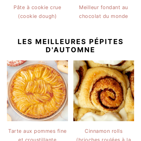
Pâte à cookie crue
Meilleur fondant au
(cookie dough)
chocolat du monde
LES MEILLEURES PÉPITES
D'AUTOMNE
Tarte aux pommes fine
Cinnamon rolls
et croustillante
(brioches roulées à la