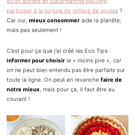
qu’on achète en supermarché peuvent
g
n
e
participer à la torture de milliers de poules
?
a
u
l
t
p
a
Car oui,
mieux consommer
aide la planète,
i
r
t
mais pas seulement !
o
i
é
n
n
r
C’est pour ça que j’ai créé les Eco Tips :
p
c
a
informer pour
choisir
le « moins pire », car
r
i
l
on ne peut bien entendu pas être parfaits sur
i
p
e
n
a
p
toute la ligne. On peut en revanche
faire de
c
l
r
notre mieux
, mais pour ça, il faut être au
i
i
courant !
p
n
a
c
l
i
e
p