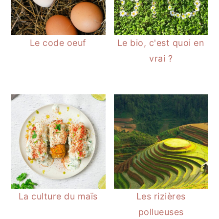
Le code oeuf
Le bio, c'est quoi en
vrai ?
La culture du maïs
Les rizières
pollueuses