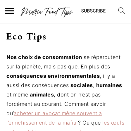
P
P
P
Eco Tips
a
a
a
s
s
s
s
s
s
Nos choix de consommation
se répercutent
e
e
e
sur la planète, mais pas que. En plus des
r
r
r
conséquences environnementales
, il y a
à
a
à
l
u
l
aussi des conséquences
sociales
,
humaines
a
c
a
et même
animales
, dont on n’est pas
n
o
b
forcément au courant. Comment savoir
a
n
a
qu’
acheter un avocat mène souvent à
v
t
r
l’enrichissement de la mafia
? Ou que
les œufs
i
e
r