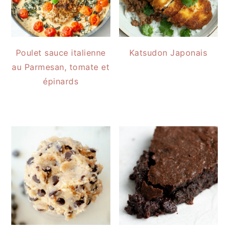
Poulet sauce italienne
Katsudon Japonais
au Parmesan, tomate et
épinards