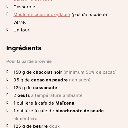
Casserole
Moule en acier inoxydable
(pas de moule en
verre)
Un four
Ingrédients
Pour la partie brownie
150
g de
chocolat noir
(minimum 50% de cacao)
35
g de
cacao en poudre
non sucré
125
g de
cassonade
2
oeufs
à température ambiante
1
cuillère à café de
Maïzena
1
cuillère à café de
bicarbonate de soude
alimentaire
125
g de
beurre
doux