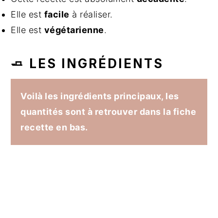
Elle est
facile
à réaliser.
Elle est
végétarienne
.
🧈 LES INGRÉDIENTS
Voilà les ingrédients principaux, les
quantités sont à retrouver dans la fiche
recette en bas.