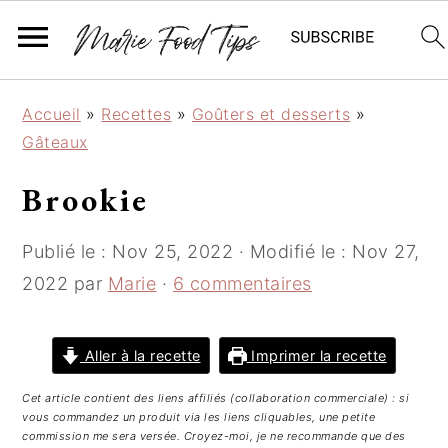
P
P
P
Accueil
»
Recettes
»
Goûters et desserts
»
a
a
a
Gâteaux
s
s
s
s
s
s
Brookie
e
e
e
r
r
r
Publié le :
Nov 25, 2022
· Modifié le :
Nov 27,
à
a
à
2022
par
Marie
·
6 commentaires
l
u
l
a
c
a
n
o
b
Aller à la recette
Imprimer la recette
a
n
a
Cet article contient des liens affiliés (collaboration commerciale) : si
v
t
r
vous commandez un produit via les liens cliquables, une petite
i
e
r
commission me sera versée. Croyez-moi, je ne recommande que des