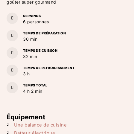
goûter super gourmand !
SERVINGS
6
personnes
TEMPS DE PRÉPARATION
minutes
30
min
TEMPS DE CUISSON
minutes
32
min
TEMPS DE REFROIDISSEMENT
heures
3
h
TEMPS TOTAL
heures
minutes
4
h
2
min
Équipement
Une balance de cuisine
Batteur électrique