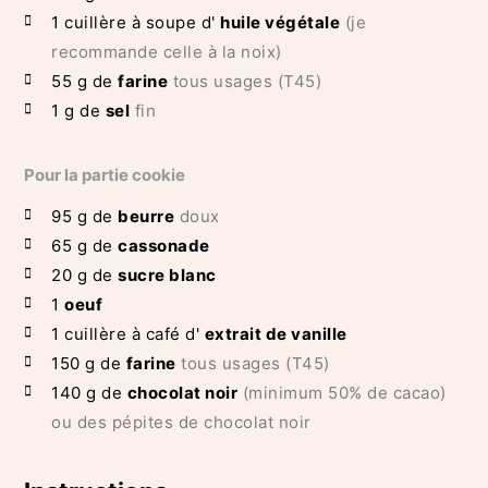
1
cuillère à soupe d'
huile végétale
(je
recommande celle à la noix)
55
g de
farine
tous usages (T45)
1
g de
sel
fin
Pour la partie cookie
95
g de
beurre
doux
65
g de
cassonade
20
g de
sucre blanc
1
oeuf
1
cuillère à café d'
extrait de vanille
150
g de
farine
tous usages (T45)
140
g de
chocolat noir
(minimum 50% de cacao)
ou des pépites de chocolat noir