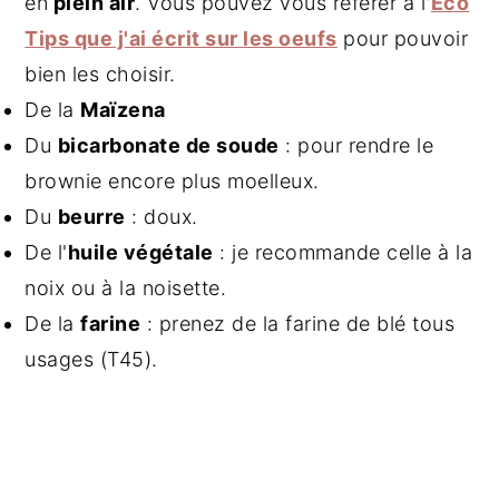
en
plein air
. Vous pouvez vous référer à l'
Eco
Tips que j'ai écrit sur les oeufs
pour pouvoir
bien les choisir.
De la
Maïzena
Du
bicarbonate de soude
: pour rendre le
brownie encore plus moelleux.
Du
beurre
: doux.
De l'
huile végétale
: je recommande celle à la
noix ou à la noisette.
De la
farine
: prenez de la farine de blé tous
usages (T45).