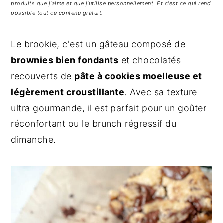
g
n
e
produits que j'aime et que j'utilise personnellement. Et c'est ce qui rend
possible tout ce contenu gratuit.
a
u
l
t
p
a
Le brookie, c'est un gâteau composé de
i
r
t
brownies bien fondants
et chocolatés
o
i
é
n
n
r
recouverts de
pâte à cookies moelleuse et
p
c
a
légèrement croustillante
. Avec sa texture
r
i
l
ultra gourmande, il est parfait pour un goûter
i
p
e
réconfortant ou le brunch régressif du
n
a
p
dimanche.
c
l
r
i
i
p
n
a
c
l
i
e
p