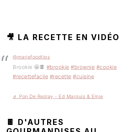
🎥 LA RECETTE EN VIDÉO
@mariefoodtips
Brookie 🤩🍫
#brookie
#brownie
#cookie
#recettefacile
#recette
#cuisine
♬ Pon De Replay - Ed Marquis & Emie
🍫 D'AUTRES
GOURMANDISES AU