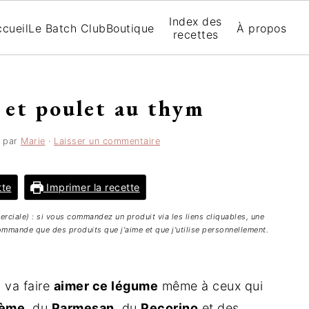
Index des
cueil
Le Batch Club
Boutique
À propos
recettes
 et poulet au thym
par
Marie
·
Laisser un commentaire
tte
Imprimer la recette
merciale) : si vous commandez un produit via les liens cliquables, une
mmande que des produits que j'aime et que j'utilise personnellement.
 va faire
aimer ce légume
même à ceux qui
rème
, du
Parmesan
, du
Pecorino
et des