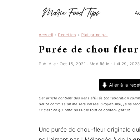
Ac
P
P
P
Accueil
»
Recettes
»
Plat principal
a
a
a
Purée de chou fleur
s
s
s
s
s
s
e
e
e
Publié le :
Oct 15, 2021
· Modifié le :
Juil 29, 2023
r
r
r
à
a
à
Aller à la rece
l
u
l
Cet article contient des liens affiliés (collaboration com
a
c
a
petite commission me sera versée. Croyez-moi, je ne reco
n
o
b
Et c'est ce qui rend possible tout ce contenu gratuit.
a
n
a
v
t
r
Une purée de chou-fleur originale qui
i
e
r
ne l'aiment pas ! Mélangée à de la
c