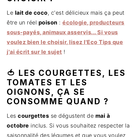
Le
lait de coco
, c'est délicieux mais ça peut
être un réel
poison
:
écologie, producteurs
sous-payés, animaux asservis... Si vous
voulez bien le choisir, lisez l'Eco Tips que
j'ai écrit sur le sujet
!
🍅 LES COURGETTES, LES
TOMATES ET LES
OIGNONS, ÇA SE
CONSOMME QUAND ?
Les
courgettes
se dégustent de
mai à
octobre
inclus. Si vous souhaitez respecter la
saisonnalité des légumes et que vous voulez