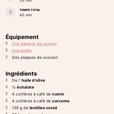
35
min
TEMPS TOTAL
minutes
45
min
Équipement
Une balance de cuisine
Une poêle
Des plaques de cuisson
Ingrédients
De
l'
huile d'olive
½
échalote
4
cuillères à café de
cumin
4
cuillères à café de
curcuma
120
g de
lentilles corail