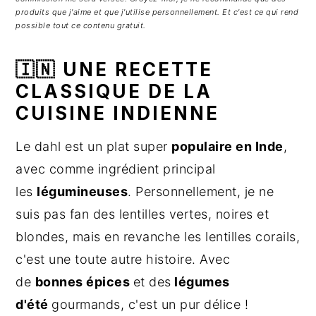
g
n
e
produits que j'aime et que j'utilise personnellement. Et c'est ce qui rend
a
u
l
possible tout ce contenu gratuit.
t
p
a
🇮🇳 UNE RECETTE
i
r
t
o
i
é
CLASSIQUE DE LA
n
n
r
CUISINE INDIENNE
p
c
a
r
i
l
Le dahl est un plat super
populaire en Inde
,
i
p
e
avec comme ingrédient principal
n
a
p
les
légumineuses
. Personnellement, je ne
c
l
r
suis pas fan des lentilles vertes, noires et
i
i
blondes, mais en revanche les lentilles corails,
p
n
c'est une toute autre histoire. Avec
a
c
de
bonnes épices
et des
légumes
l
i
e
p
d'été
gourmands, c'est un pur délice !