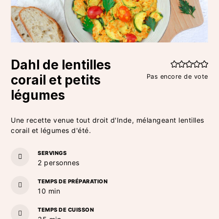
Dahl de lentilles
corail et petits
Pas encore de vote
légumes
Une recette venue tout droit d'Inde, mélangeant lentilles
corail et légumes d'été.
SERVINGS
2
personnes
TEMPS DE PRÉPARATION
minutes
10
min
TEMPS DE CUISSON
minutes